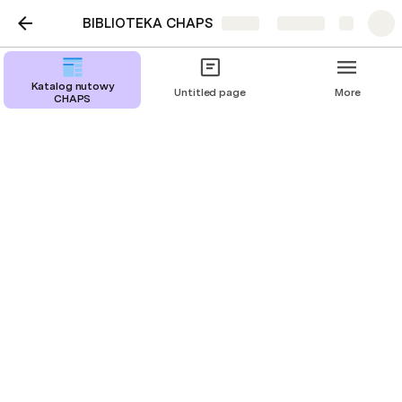
BIBLIOTEKA CHAPS
Share
Explore
Katalog nutowy
Untitled page
More
CHAPS
Katalog nutowy CHAPS
Tytuły
Kompozytorzy
/