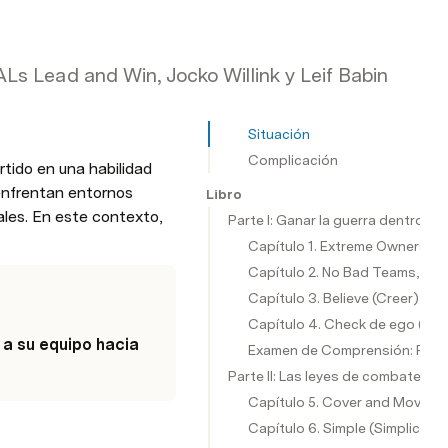
s Lead and Win, Jocko Willink y Leif Babin
Situación
Complicación
ido en una habilidad 
enfrentan entornos 
Libro
les. En este contexto, 
Parte I: Ganar la guerra dentro
Capítulo 1. Extreme Ownership
Capítulo 2. No Bad Teams, Onl
Capítulo 3. Believe (Creer)
Capítulo 4. Check de ego (Con
a su equipo hacia 
Examen de Comprensión: Prime
Parte II: Las leyes de combate
Capítulo 5. Cover and Move (C
Capítulo 6. Simple (Simplicida