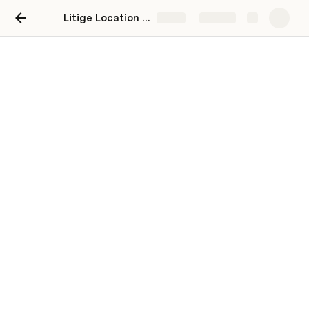
Litige Location - la Grangette
Share
Explore
Accueil
Échanges mail - demande de location
COURRIER RECOURS
LÉGISLATION