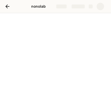
nonolab
Share
Explore
品牌名
VI