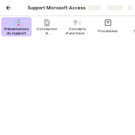
Support Microsoft Access
Share
Explore
Présentations
Conception
Concepts
Procédures
du support
&
d'une base de
normalisation
données
Access
Présentations du support
Gonzague Ducos
Ce document en ligne présente les principales 
fonctionnalités d'Access.
Sur la gauche de cette page se trouve cette icône 