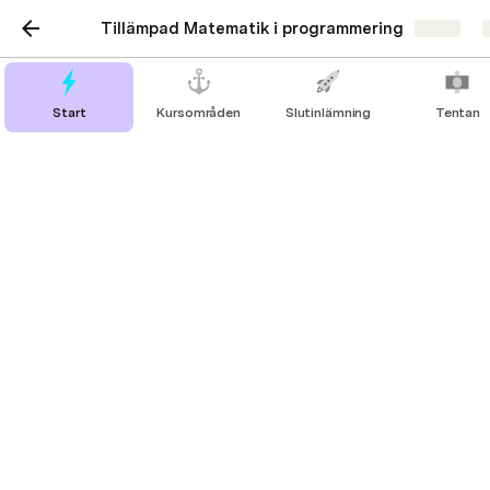
Tillämpad Matematik i programmering
Share
C++
Start
Kursområden
Slutinlämning
Tentan
Binary, Octal, and Hexadecimal convert
Logic Gates i C++