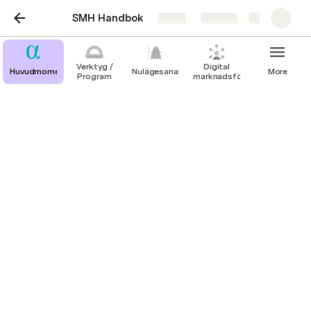
SMH Handbok
Share
Explore
Verktyg /
Digital
Huvudmoment
Nulägesanalys
More
Program
marknadsföring
Nulägesanalys
PESTEL
SWOT
Porters 5 Forces