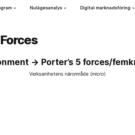
ogram
Nulägesanalys
Digital marknadsföring
 Forces
onment → Porter’s 5 forces/femk
Verksamhetens närområde (micro)