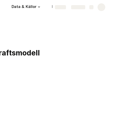
Data & Källor
Digitala dokument
More
Share
Explore
raftsmodell