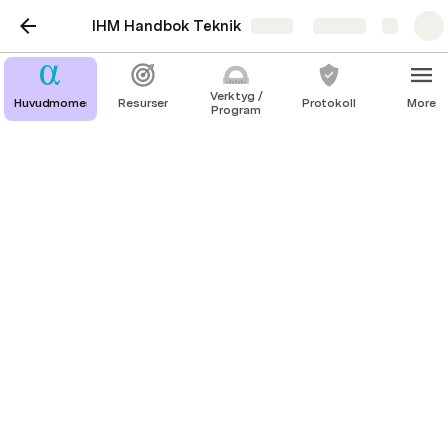
IHM Handbok Teknik
Share
Explore
Verktyg /
Huvudmoment
Resurser
Protokoll
More
Program
Gamla tentor
Gamla test-tentor för att få en känsla för innehållet 
och fråge-typen:
Tenta Frontend.
pdf
Tentamen Backend.
pdf