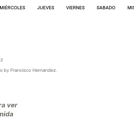
MIÉRCOLES
JUEVES
VIERNES
SABADO
MI
ez
o by Francisco Hernandez.
ra ver 
mida 