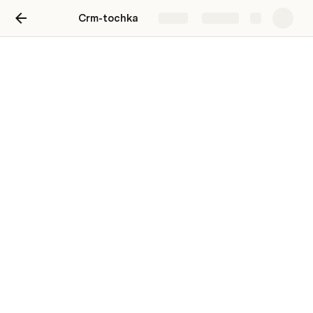
Crm-tochka
Share
Explore
Настройки CRM