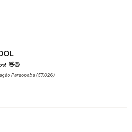
OOL
os!
  👋😄 
gação Paraopeba (57.026)