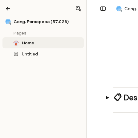
Cong. 
Share
Explore
Cong. Paraopeba (57.026)
Pages
Home
Untitled
📋 De