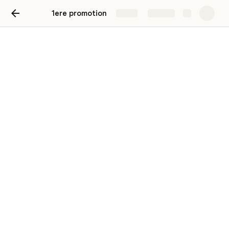
1ere promotion
Share
Explore
Centre de ressources
partagés
Ajouter une ressource
Recyclerie
CC Pays d’Evian Vallée d’Abondance
https://www.recyclerie-chablais.org/