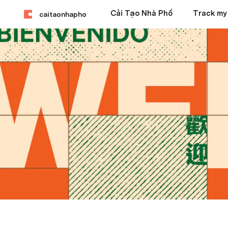
Cải Tạo Nhà Phố
Track my
caitaonhapho