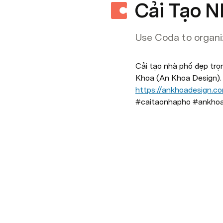
Cải Tạo N
Use Coda to organiz
Cải tạo nhà phố đẹp trọ
Khoa (An Khoa Design).

https://ankhoadesign.c
#caitaonhapho #ankhoa