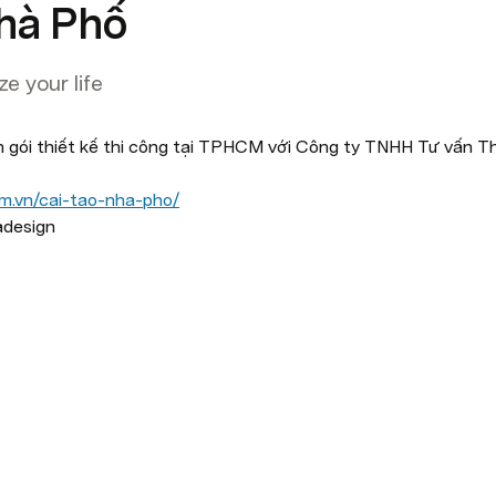
hà Phố
e your life
n gói thiết kế thi công tại TPHCM với Công ty TNHH Tư vấn Th
om.vn/cai-tao-nha-pho/
design