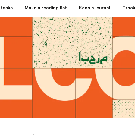
 tasks
Make a reading list
Keep a journal
Track