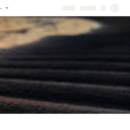
és de l'Ennéagramme
Share
Explore