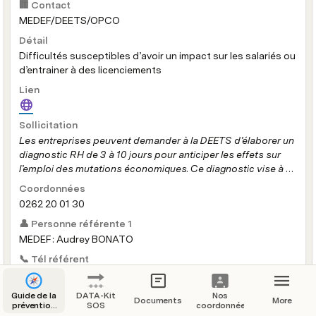
🏢 Contact
MEDEF/DEETS/OPCO
Détail
Difficultés susceptibles d’avoir un impact sur les salariés ou
d’entrainer à des licenciements
Lien
Sollicitation
Les entreprises peuvent demander à la DEETS d’élaborer un 
diagnostic RH de 3 à 10 jours pour anticiper les effets sur 
l’emploi des mutations économiques. Ce diagnostic vise à 
établir la situation de l’entreprise dans toutes ses 
Coordonnées
composantes et à proposer des solutions concrètes en 
0262 20 01 30
matière d’organisation interne et de gestion des ressources 
👤 Personne référente 1
humaines.
MEDEF : Audrey BONATO
📞 Tél référent
0692 71 31 48
✉️ Email référent
Guide de la
DATA-Kit
Nos
Documents
More
prévention
SOS
coordonnées
audrey.bonato@medef-reunion.com
des