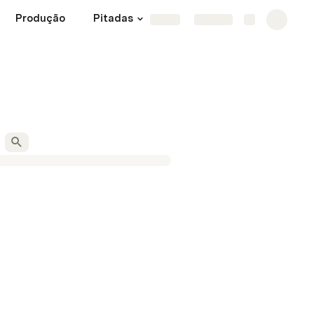
Produção
Pitadas
Construtor
More
Share
Explore