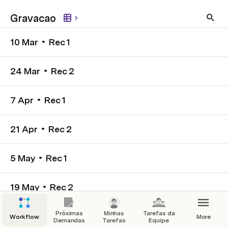
Gravacao
10 Mar • Rec 1
24 Mar • Rec 2
7 Apr • Rec 1
21 Apr • Rec 2
5 May • Rec 1
19 May • Rec 2
Próximas
Minhas
Tarefas da
2 Jun • Rec 1
Workflow
More
Demandas
Tarefas
Equipe