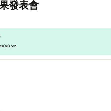
成果發表會
案
(all).
pdf