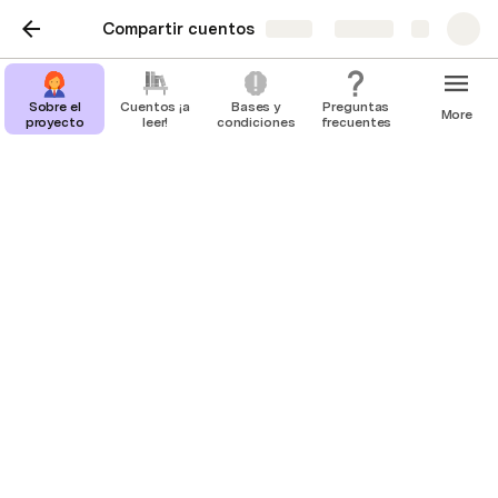
Compartir cuentos
Share
Explore
Sobre el
Cuentos ¡a
Bases y
Preguntas
More
proyecto
leer!
condiciones
frecuentes
Preguntas frecuentes
¿Cómo hago para subir mi cuento?
Debes enviar tu cuento a 
compartir.cuentos@gmail.com. En la semana lo 
subiremos y te avisaremos. 
¿Puedo enviar más de un cuento?