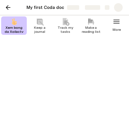
My first Coda doc
Share
Explore
Xem bong
Keep a
Track my
Make a
More
da Xoilactv
journal
tasks
reading list
Xem bong da Xoilactv
Tu ty le keo chau A, chau Au den tai xiu, moi thong 
tin deu duoc phan tich ky luong. Theo doi keo bong 
da truc tuyen chuan xac va cap nhat lien tuc tai 
Xoilac TV – diem den ly tuong cho dan ca do va 
nguoi ham mo bong da. Tham gia ngay de khong bo 
lo co hoi lam giau!