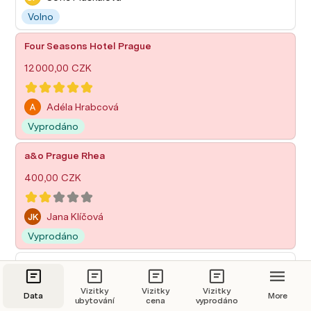
Volno
Four Seasons Hotel Prague
12 000,00 CZK
Adéla Hrabcová
Vyprodáno
a&o Prague Rhea
400,00 CZK
JK
Jana Klíčová
Vyprodáno
Ibis Praha Old Town
1 500,00 CZK
Vizitky
Vizitky
Vizitky
Data
More
ubytování
cena
vyprodáno