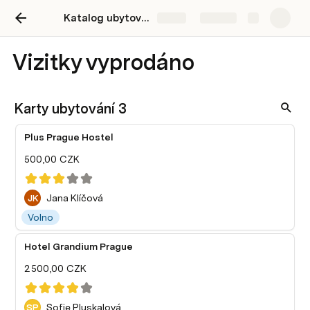
Katalog ubytování
Share
Explore
Vizitky vyprodáno
Karty ubytování 3
Plus Prague Hostel
500,00 CZK
JK
Jana Klíčová
Volno
Hotel Grandium Prague
2 500,00 CZK
SP
Sofie Pluskalová