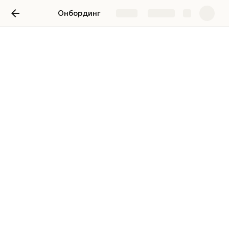
Онбординг
Share
Explore
Онбординг
План
Доступы