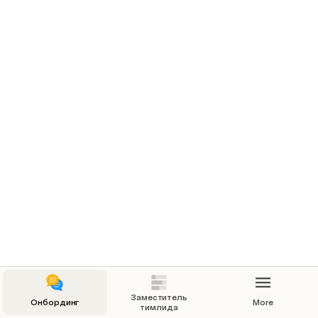
Работа с командой
Аналитика
Админ-команда
Знания по управлению
Найм
Проверка сделок на дожим
Заместитель
Онбординг
More
тимлида