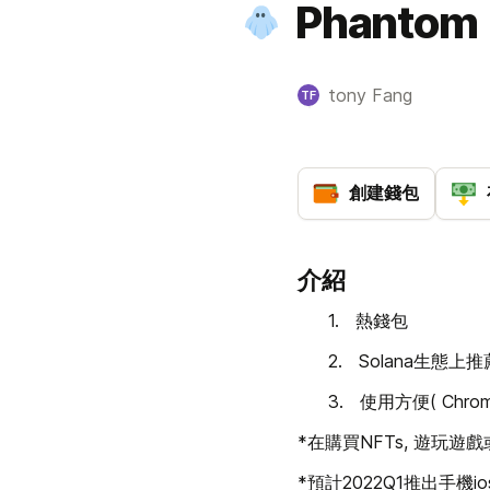
Phantom
tony Fang
TF
創建錢包
介紹
1.   熱錢包
2.   Solana生態
3.   使用方便( Chro
*在購買NFTs, 遊玩遊
*預計2022Q1推出手機io