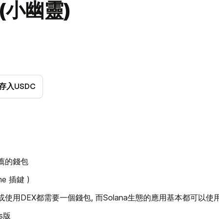
 (小幽靈)
存入USDC
上推薦的錢包
me 插鍵 )
戲或使用DEX都需要一個錢包, 而Solana生態的應用基本都可以使用P
s版