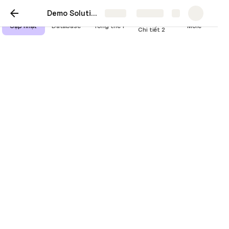
Demo Solution (Suvic)
Share
Explore
Tổng thể +
Cập nhật
Database
Tổng thể 1
More
Chi tiết 2