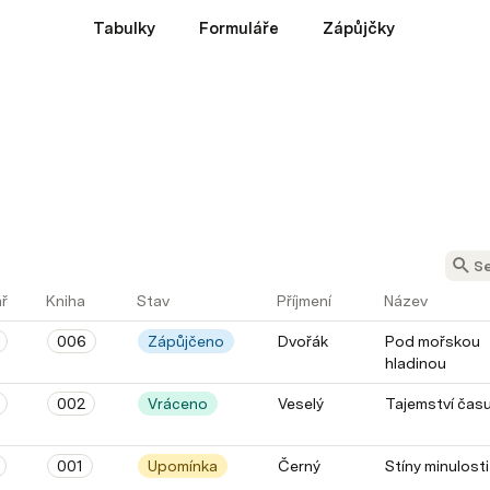
Tabulky
Formuláře
Zápůjčky
ř
Kniha
Stav
Příjmení
Název
006
Zápůjčeno
Dvořák
Pod mořskou
hladinou
002
Vráceno
Veselý
Tajemství čas
001
Upomínka
Černý
Stíny minulosti