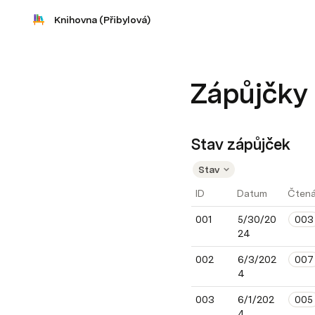
Knihovna (Přibylová)
Zápůjčky
Stav zápůjček
Stav
ID
Datum
Čtená
001
5/30/20
003
24
002
6/3/202
007
4
003
6/1/202
005
4