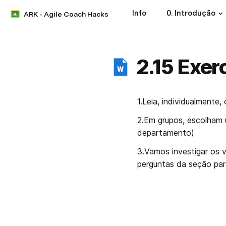
Info
0. Introdução
ARK - Agile Coach Hacks
2.15 Exer
1.Leia, individualmente,
2.Em grupos, escolham u
departamento)
3.Vamos investigar os v
perguntas da seção para