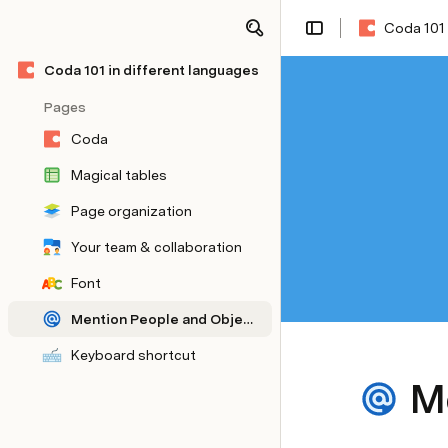
Coda 101 
Share
Explore
Coda 101 in different languages
Pages
Coda
Magical tables
Page organization
Your team & collaboration
Font
Mention People and Objects
Keyboard shortcut
[To hide before publishing] Translation
M