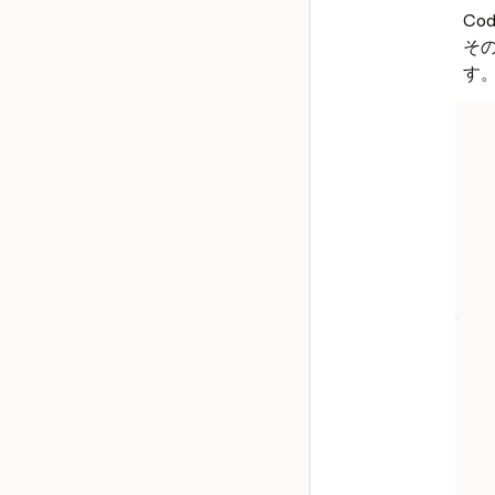
Co
そ
す