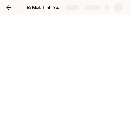
Bí Mật Tình Yêu của Cặp Đôi Nam Sư Tử và Nữ Kim Ngưu
Share
Explore
Bí Mật Tình Yêu của Cặp Đôi
Nam Sư Tử và Nữ Kim Ngưu
Nam Sư Tử và nữ Kim Ngưu
Nam Sư Tử và nữ Kim Ngưu
, hai con người mang đến 