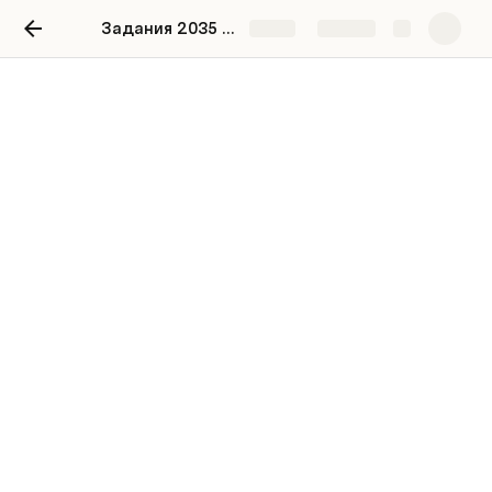
Задания 2035 ботостроение
Share
Explore
Задания 2035
ботостроение
Практическое задание №1 