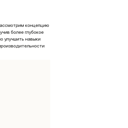
рассмотрим концепцию 
чив более глубокое 
о улучшить навыки 
производительности 