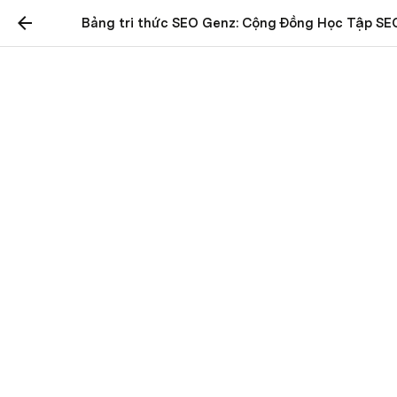
Bảng tri thức SEO Genz: Cộng Đồng Học Tập SE
Bảng tri thức SEO Genz:
Cộng Đồng Học Tập SEO