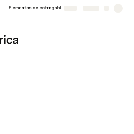
Elementos de entregables
Pendientes robot
More
Share
Explore
rica