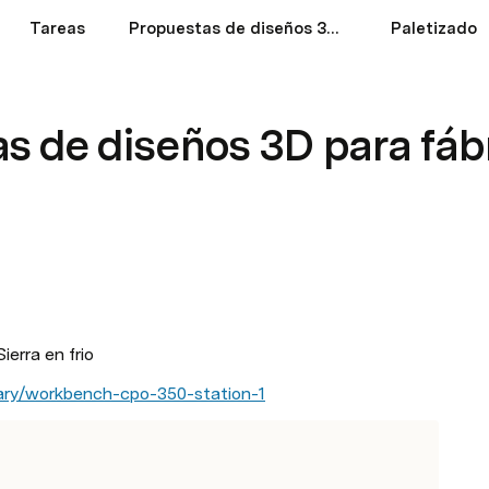
Tareas
Propuestas de diseños 3D para fábrica digital
Paletizado
s de diseños 3D para fáb
erra en frio
rary/workbench-cpo-350-station-1