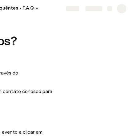
quêntes - F.A.Q
Share
Explore
os?
ravés do 
em contato conosco para 
 evento e clicar em 