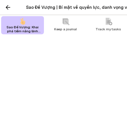
Sao Đế Vượng | Bí mật về quyền lực, danh vọng 
Sao Đế Vượng: Khai
Keep a journal
Track my tasks
phá tiềm năng lãnh
đạo, gặt hái thành
công
Keep a journal
Keep your thoughts organized and and
reflect on your day
Use collapsed date headers to organize all of 
your meeting notes on one page.