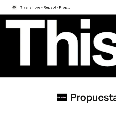
This is libre - Repsol - Propuesta + showcase
Propuest