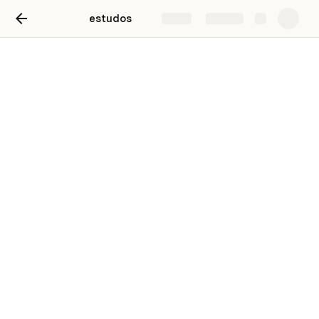
estudos
Share
Explore
estudos