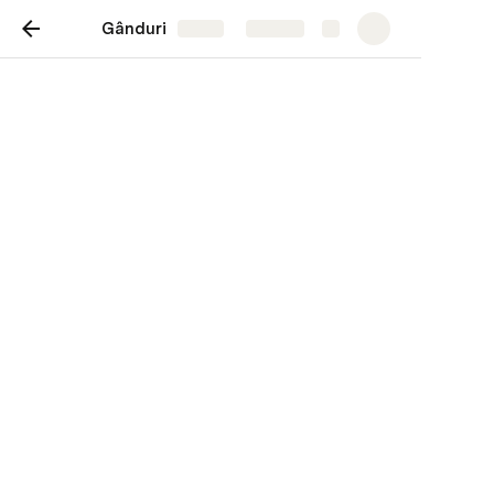
Gânduri
Share
Explore
Cât și cum ne
influențează
conținutul viața
Fake news, impactul pe care îl au
asupra noastră și un apel la