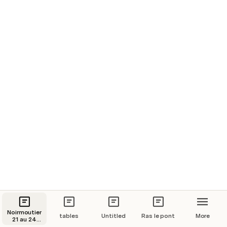
Noirmoutier
tables
Untitled
Ras le pont
More
21 au 24
Mai 2021