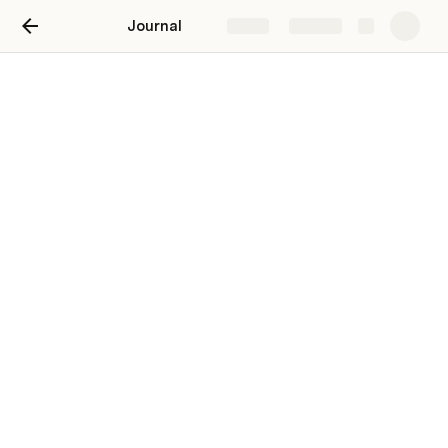
Journal
Share
Explore
Noirmoutier 21 au 24 Mai
2021