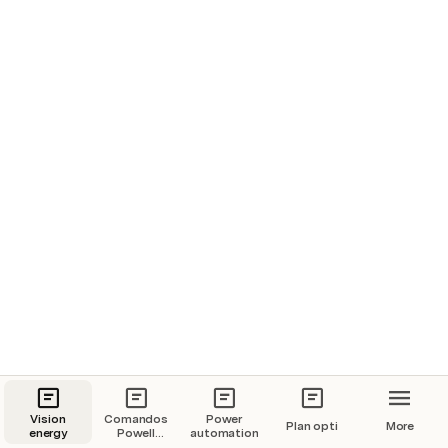
Vision
Comandos
Power
Plan opti
More
energy
Powell
automation
Shield