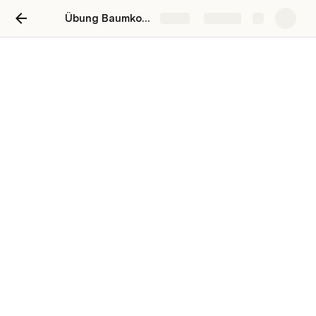
Übung Baumkontrolle
Share
Explore
Übungs App