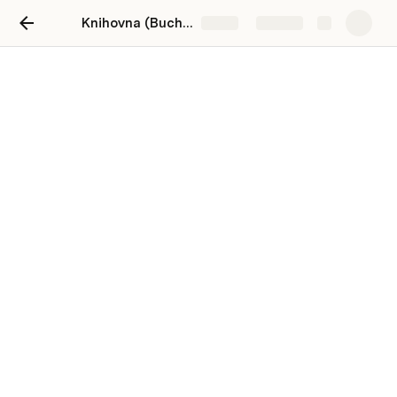
Knihovna (Buchtová)
Share
Explore
Tabulky
Čtenář
001
Novák
Jan
Praha
002
Svobodov
Petra
Brno
003
Dvořák