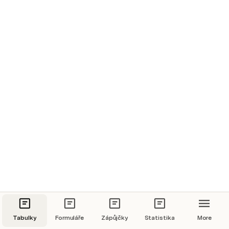
Karel
Ostrava
004
Novotná
Martina
Plzeň
005
Černý
Pavel
Ostrava
006
Procházk
Eva
Olomouc
007
Veselý
Tomáš
Ostrava
008
Horáková
Hana
Tabulky
Formuláře
Zápůjčky
Statistika
Brno
More