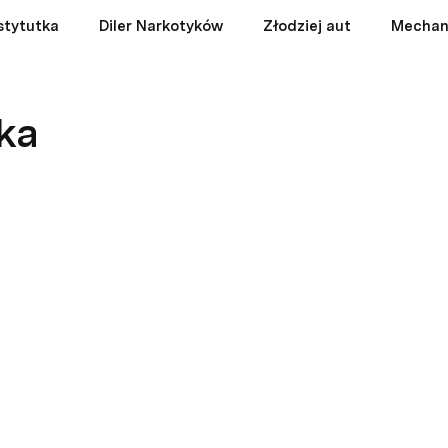
stytutka
Diler Narkotyków
Złodziej aut
Mechan
ka