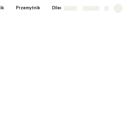
ik
Przemytnik
Diler broni
Busiarz
More
Share
Explore