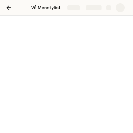
Về Menstylist
Share
Explore
Template: About me
A one liner about you.
Polly Rose
PR
Lorem ipsum dolor sit amet, consectetur adipiscing elit, 
sed do eiusmod tempor incididunt ut labore et dolore 
magna aliqua. Facilisis sed odio morbi quis. Enim eu turpis 