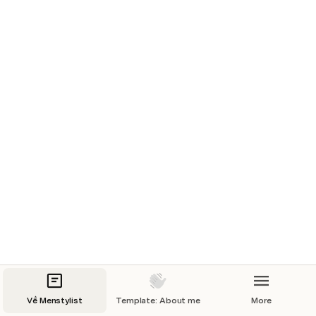
egestas pretium aenean pharetra magna ac. Vel quam 
elementum pulvinar etiam non quam lacus suspendisse. 
Tellus orci ac auctor augue mauris augue neque gravida 
in. 
Enim eu turpis egestas pretium 
aenean pharetra magna ac.
Về Menstylist
Template: About me
More