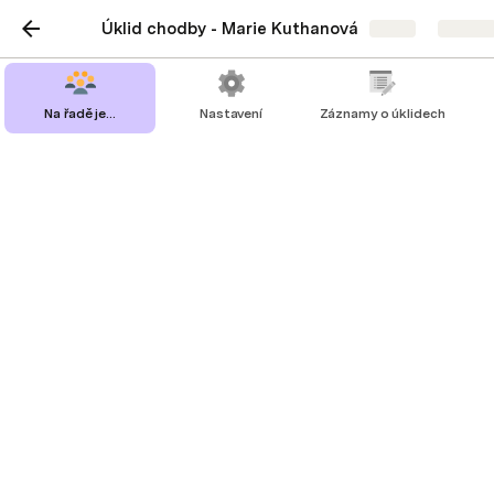
Úklid chodby - Marie Kuthanová
Share
Explor
Na řadě je...
Nastavení
Záznamy o úklidech
Na řadě je...
Je potřeba uklidit.
Na řadě jsou:
Tomanovi
Uklidili
Nemůžou :-(