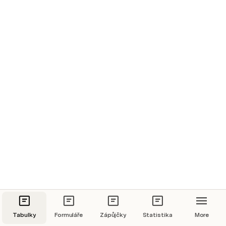
Responses won't be saved because this doc is in
Submit
play mode
Tabulky
Formuláře
Zápůjčky
Statistika
More