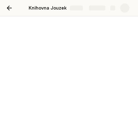
Knihovna Jouzek
Share
Explore
Formuláře
Vložení knihy
Id
Autor
Název