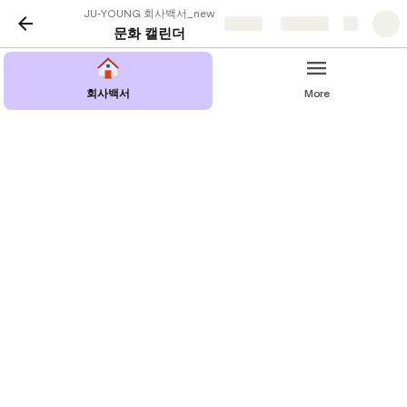
JU-YOUNG 회사백서_new
Share
Explore
문화 캘린더
회사백서
More
조직문화
🏢 사장님 말씀 & 책 추천
🏢 신규 입사자 온보딩
🏢 한 줄 명언
🏢 조직문화1: 비즈니스 에티켓
🏢 주요 행사 및 휴무일
🏢 조직문화2: 조직문화 캠페인
🏢 문화 캘린더
🏢 조직문화3: 휴가문화 캠페인