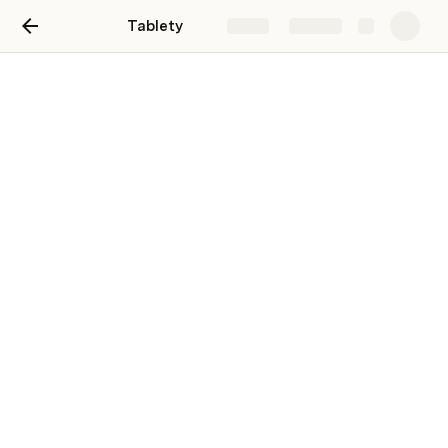
Tablety
Share
Explore
Přehled výpujček
Historie
There are no rows in this table