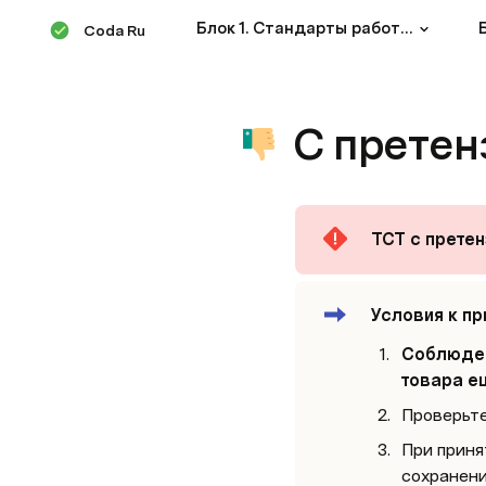
Блок 1. Стандарты работы сотрудника
Coda Ru
С претен
ТСТ с претен
Условия к пр
Соблюдены
товара е
Проверьте
При приня
сохранени