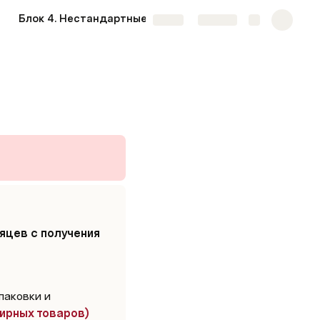
Блок 4. Нестандартные ситуации
Share
Explore
яцев с получения 
аковки и 
ирных товаров)