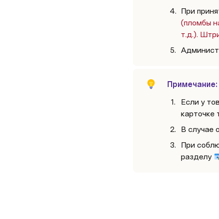
При приня
(пломбы н
т.д.). Шт
Администр
Примечание:
Если у то
карточке 
В случае 
При
соблю
разделу 