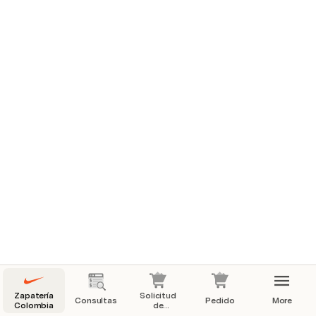
Disponible
View of Table 1
Zapatería
Solicitud
Consultas
Pedido
More
Colombia
de
Compras